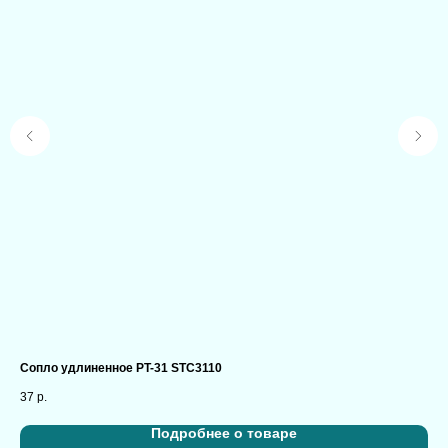
Сопло удлиненное PT-31 STC3110
Во
37
р.
80
Подробнее о товаре