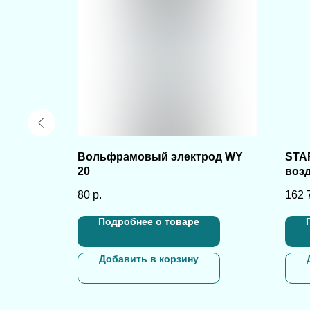
Вольфрамовый электрод WY
STA
20
воз
грева
5ST
300, 2
80
р.
162 
10 бар
Подробнее о товаре
Добавить в корзину