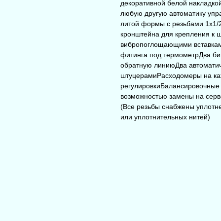
декоративной белой накладко
любую другую автоматику упр
литой формы с резьбами 1x1/
кронштейна для крепления к 
вибропоглощающими вставкам
фитинга под термометрДва б
обратную линиюДва автоматич
штуцерамиРасходомеры на ка
регулировкиБалансировочные 
возможностью замены на серв
(Все резьбы снабжены уплотн
или уплотнительных нитей)