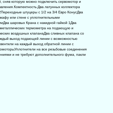
й, сняв которую можно подключить сервомотор и
авления.Компектность:Два латунных коллектора
2Переходные штуцеры с 1/2 на 3/4 Евро КонусДва
шкафу или стене с уплотнительными
иДва шаровых Крана с накидной гайкой 1Два
иметаллических термометра на подающую и
еских воздушных клапанаДва сливных клапана со
ждый выход подающей линии с возможностью
вентили на каждый выход обратной линии с
омоторыУплотнители на все резьбовые соединения
ениями и не требуют дополнительного фума, пакли