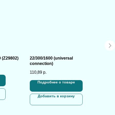
(Z29802)
22/300/1600 (universal
Мел
connection)
(10
110,89
р.
334
Подробнее о товаре
Добавить в корзину