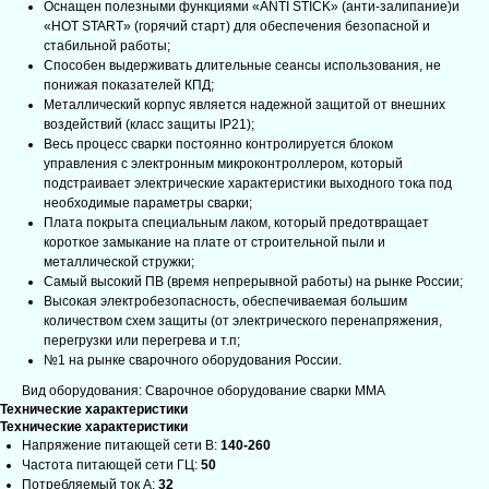
Оснащен полезными функциями «АNTI STICK» (анти-залипание)и
«HOT START» (горячий старт) для обеспечения безопасной и
стабильной работы;
Способен выдерживать длительные сеансы использования, не
понижая показателей КПД;
Металлический корпус является надежной защитой от внешних
воздействий (класс защиты IP21);
Весь процесс сварки постоянно контролируется блоком
управления с электронным микроконтроллером, который
подстраивает электрические характеристики выходного тока под
необходимые параметры сварки;
Плата покрыта специальным лаком, который предотвращает
короткое замыкание на плате от строительной пыли и
металлической стружки;
Самый высокий ПВ (время непрерывной работы) на рынке России;
Высокая электробезопасность, обеспечиваемая большим
количеством схем защиты (от электрического перенапряжения,
перегрузки или перегрева и т.п;
№1 на рынке сварочного оборудования России.
Вид оборудования: Сварочное оборудование сварки MMA
Технические характеристики
Технические характеристики
Напряжение питающей сети B:
140-260
Частота питающей сети ГЦ:
50
Потребляемый ток A:
32