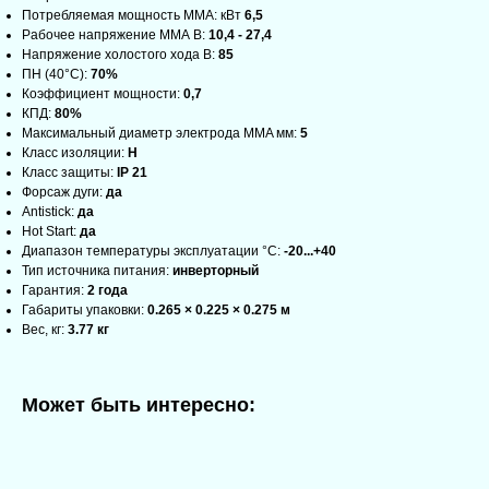
Потребляемая мощность ММА: кВт
6,5
Рабочее напряжение ММА В:
10,4 - 27,4
Напряжение холостого хода В:
85
ПН (40°C):
70%
Коэффициент мощности:
0,7
КПД:
80%
Максимальный диаметр электрода MMA мм:
5
Класс изоляции:
Н
Класс защиты:
IP 21
Форсаж дуги:
да
Antistick:
да
Hot Start:
да
Диапазон температуры эксплуатации °С:
-20...+40
Тип источника питания:
инверторный
Гарантия:
2 года
Габариты упаковки:
0.265 × 0.225 × 0.275 м
Вес, кг:
3.77 кг
Может быть интересно: