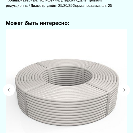
ТройникМатериал: ПолифенилсульфонМодель: Тройник
редукционныйДиаметр, дюйм: 25/20/25Форма поставки, шт: 25
Может быть интересно: