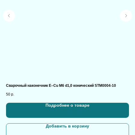
Сварочный наконечник E–Cu М6 d1,0 конический STM0004-10
Во
50
р.
80
Подробнее о товаре
Добавить в корзину