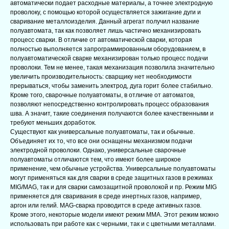
автоматически подает расходные материалы, а точнее электродную
проволоку, с помощью которой осуществляется зажигание дуги и
сваривание металлоизделия. Данный агрегат получил название
полуавтомата, так как позволяет лишь частично механизировать
процесс сварки. В отличие от автоматической сварки, которая
полностью выполняется запрограммированным оборудованием, в
полуавтоматической сварке механизирован только процесс подачи
проволоки. Тем не менее, такая механизация позволила значительно
увеличить производительность: сварщику нет необходимости
прерываться, чтобы заменить электрод, дуга горит более стабильно.
Кроме того, сварочные полуавтоматы, в отличие от автоматов,
позволяют непосредственно контролировать процесс образования
шва. А значит, такие соединения получаются более качественными и
требуют меньших доработок.
Существуют как универсальные полуавтоматы, так и обычные.
Объединяет их то, что все они оснащены механизмом подачи
электродной проволоки. Однако, универсальные сварочные
полуавтоматы отличаются тем, что имеют более широкое
применение, чем обычные устройства. Универсальные полуавтоматы
могут применяться как для сварки в среде защитных газов в режимах
MIG/MAG, так и для сварки самозащитной проволокой и пр. Режим MIG
применяется для сваривания в среде инертных газов, например,
аргон или гелий. MAG-сварка проводится в среде активных газов.
Кроме этого, некоторые модели имеют режим MMA. Этот режим можно
использовать при работе как с черными, так и с цветными металлами.