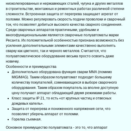
низколегированных и нержавеющих сталей, чугуна и других металлов
в строительстве, монтажных и ремонтных работах различной степени
сложности. Встроенная защита от перегрева защищает агрегат от
поломки. Можно регулировать скорость подачи проволоки и сварочный
ток, что позволяет добиться высокого качества сварного соединения.
Среди сварочных аппаратов практичными, удобными и
многофункциональными являются сварочные полуавтоматы марки
Ресанта. Их положительной особенностью признана возможность без
усиления дополнительными элементами качественно выполнять
сварку как цветного, так и черного металлов. Считается, что
полуавтоматическое оборудование весьма просто освоить даже
новичку.
Особенности и преимущества
Дополнительно оборудована функция сварки ММА (помимо
MIG/MAG). Таким образом полуавтомат подходит большему
количеству покупателей, сомневающихся в выборе сварочного
оборудования. Таким образом покупатель за вполне доступную
цену получает аппарат обладающий двумя режимами работы.
Класс защиты IP 21, то есть «от крупных частиц и отвесных
дождевых капель».
Защита от перегрева и пониженного напряжения сети, что
позволяет уберечь аппарат от поломки.
Горелка съемная.
Основное преимущество полуавтомата - это то, что аппарат