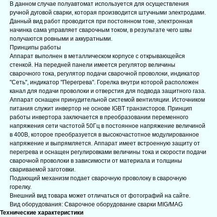
В данном случае полуавтомат используется для осуществления
ручной дуговой сварки, которая производится штучными электродами.
Данный вид работ проводится при постоянном токе, электронная
начинка сама управляет сварочным током, в результате чего швы
получаются ровными и аккуратными.
Принципы работы
Аппарат выполнен в металлическом корпусе с открывающейся
стенкой. На передней панели имеется регулятор величины
сварочного тока, регулятор подачи сварочной проволоки, индикатор
"Сеть", индикатор "Перегрева". Горелка внутри которой расположен
канал для подачи проволоки и отверстия для подвода защитного газа.
Аппарат оснащен принудительной системой вентиляции. Источником
питания служит инвертор не основе IGBT транзисторов. Принцип
работы инвертора заключается в преобразовании переменного
напряжения сети частотой 50Гц в постоянное напряжение величиной
в 400В, которое преобразуется в высокочастотное модулированное
напряжение и выпрямляется. Аппарат имеет встроенную защиту от
перегрева и оснащен регулировками величины тока и скорости подачи
сварочной проволоки в зависимости от материала и толщины
свариваемой заготовки.
Подающий механизм подает сварочную проволоку в сварочную
горелку.
Внешний вид товара может отличаться от фотографий на сайте.
Вид оборудования: Сварочное оборудование сварки MIG/MAG
Технические характеристики