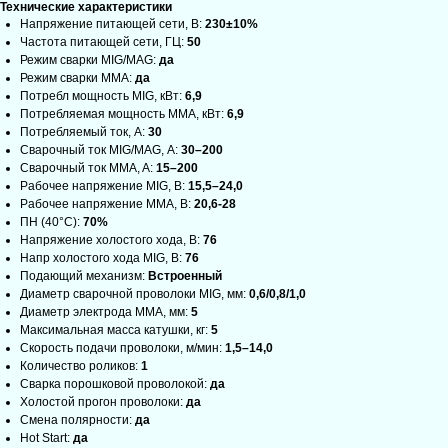
Технические характеристики
Напряжение питающей сети, В:
230±10%
Частота питающей сети, ГЦ:
50
Режим сварки MIG/MAG:
да
Режим сварки MMA:
да
Потребл мощность MIG, кВт:
6,9
Потребляемая мощность ММА, кВт:
6,9
Потребляемый ток, А:
30
Сварочный ток MIG/MAG, А:
30–200
Сварочный ток MMA, A:
15–200
Рабочее напряжение MIG, В:
15,5–24,0
Рабочее напряжение ММА, В:
20,6-28
ПН (40°C):
70%
Напряжение холостого хода, В:
76
Напр холостого хода MIG, B:
76
Подающий механизм:
Встроенный
Диаметр сварочной проволоки MIG, мм:
0,6/0,8/1,0
Диаметр электрода MMA, мм:
5
Максимальная масса катушки, кг:
5
Скорость подачи проволоки, м/мин:
1,5–14,0
Количество роликов:
1
Сварка порошковой проволокой:
да
Холостой прогон проволоки:
да
Смена полярности:
да
Hot Start:
да