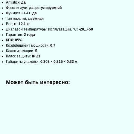
Antistick:
да
Форсаж дуги:
да, регулируемый
Функция 2Т/4Т:
да
Тип горелки:
съемная
Вес, кг:
12.1 кг
Диапазон температуры эксплуатации, °С:
-20...+50
Гарантия:
2 года
КПД:
85%
Коэффициент мощности:
0,7
Класс изоляции:
S
Класс защиты:
IP 21
Габариты упаковки:
0.303 × 0.315 × 0.32 м
Может быть интересно: