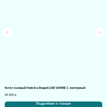
Котел газовый Federica Bugatti 24В VARME 1- контурный
22/
66 000
р.
44,
Подробнее о товаре