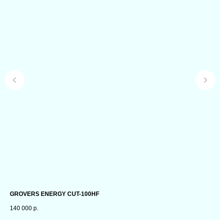
GROVERS ENERGY CUT-100HF
По
140 000
р.